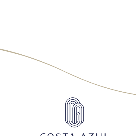
PLANTÃO DE VENDAS
CÍLIO DIAS, 265 - JARDIM ATLÂNTICO, FLORIANÓPOLIS - SC, 88
48 3209-0050